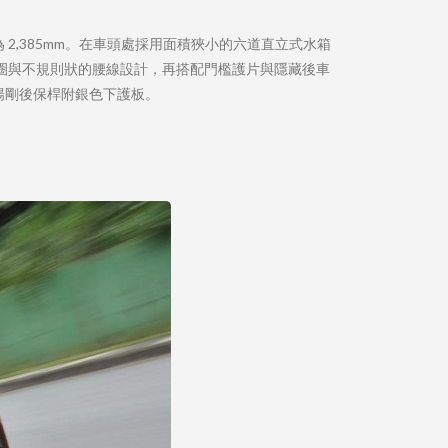
距為 2,385mm。在車頭處採用面積狹小的六道直立式水箱
金鋼圈與不規則狀的腰線設計，再搭配門檻護片與隱藏後車
陽剛後保桿附銀色下護板。