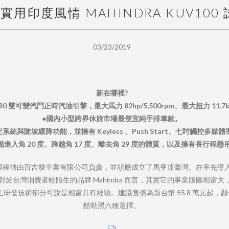
實用印度風情 MAHINDRA KUV100
03/23/2019
新在哪裡?
80 雙可變汽門正時汽油引擎，最大馬力 82hp/5,500rpm、最大扭力 11.7kgm/
●國內小型跨界休旅市場最便宜純手排車款。
系統與陡坡緩降功能，並擁有 Keyless 、Push Start、七吋觸控多
備進入角 20 度、跨越角 17 度、離去角 29 度的體質，以及擁有長行程懸
區總代理權轉由百吉發車業有限公司負責，並順應成立了馬亨達臺灣。在率先導入 Sc
對於台灣消費者較陌生的品牌 Mahindra 而言，其實它的事業版圖相當大，
研發技術部分可說是相當具有經驗。建議售價為新台幣 55.8 萬元起，
酷勁黑六種選擇。