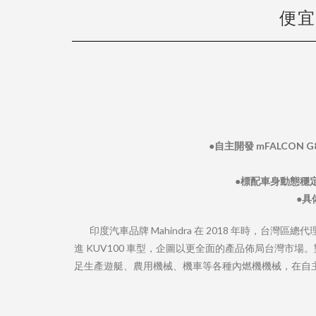
便宜
●自主開發 mFALCON G
●標配車身動態穩定
●具
印度汽車品牌 Mahindra 在 2018 年時，台灣
進 KUV100 車型，企圖以更全面的產品佈局台灣市場。
足生產遊艇、農用機械、機車等各種內燃機機械，在自主