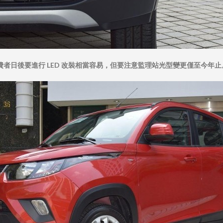
費者日後要進行 LED 改裝相當容易，但要注意監理站光型變更僅至今年止