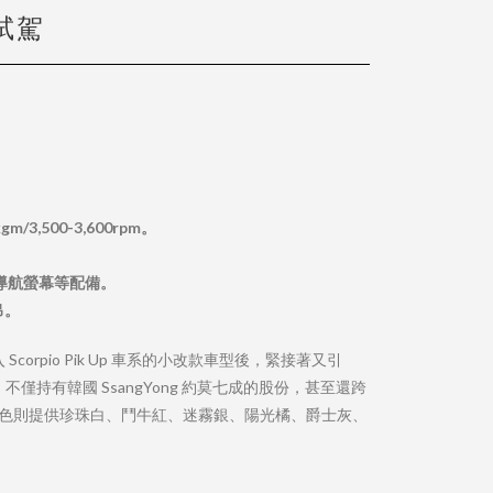
 試駕
3,500-3,600rpm。
媒體導航螢幕等配備。
吊。
orpio Pik Up 車系的小改款車型後，緊接著又引
不僅持有韓國 SsangYong 約莫七成的股份，甚至還跨
顏色則提供珍珠白、鬥牛紅、迷霧銀、陽光橘、爵士灰、