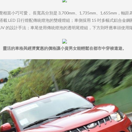
當小巧可愛， 長寬高分別是 3,700mm、1,735mm、1,655mm，軸
載 LED 日行燈配傳統燈泡的雙瞳燈組；車側採用 15 吋多幅式鋁合
SUV 的設計手法；車尾使用傳統燈泡的透明尾燈組，下方則呼應車頭使用
靈活的車格與經濟實惠的價格讓小資男女能輕鬆在都市中穿梭遨遊。