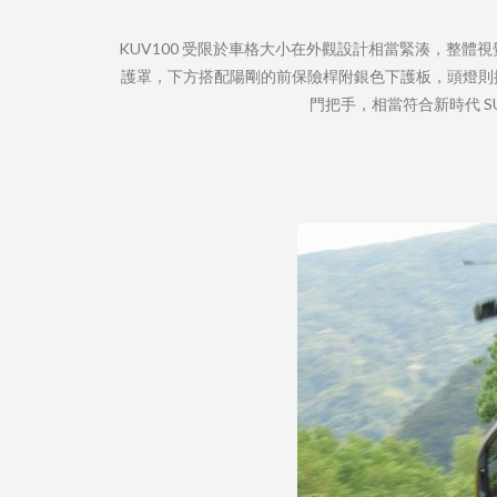
KUV100 受限於車格大小在外觀設計相當緊湊，整體視覺相
護罩，下方搭配陽剛的前保險桿附銀色下護板，頭燈則搭
門把手，相當符合新時代 