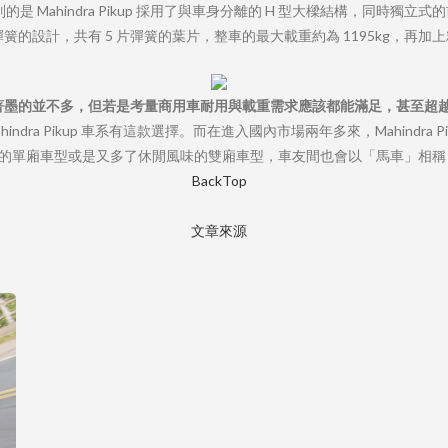
 Mahindra Pikup 採用了與車身分離的 H 型大樑結構，同時獨
的設計，共有 5 片彈簧的葉片，整車的最大載重約為 1195kg，再加
性著墨的並不多，但若是考量商用車耐用與載重需求應該都能滿足，甚至超
dra Pikup 車系有這款選擇。而在進入國內市場兩年多來，Mahindra
單廂車型或是又多了休閒風味的雙廂車型，車友間也會以「馬車」相稱，相信 
BackTop
文章來源