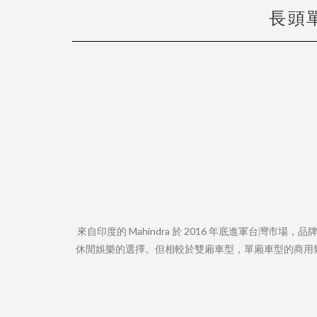
長頭單
來自印度的 Mahindra 於 2016 年底進軍台灣市場
休閒娛樂的選擇。但相較於雙廂車型，單廂車型的商用氣息更