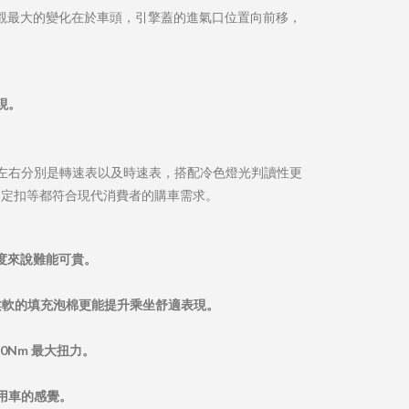
新調校。外觀最大的變化在於車頭，引擎蓋的進氣口位置向前移，
現。
左右分別是轉速表以及時速表，搭配冷色燈光判讀性更
座椅固定扣等都符合現代消費者的購車需求。
角度來說難能可貴。
柔軟的填充泡棉更能提升乘坐舒適表現。
0Nm 最大扭力。
用車的感覺。