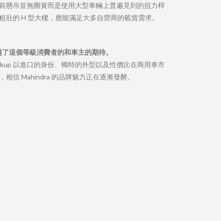
立式的前懸吊並無圈簧而是使用大型車輛上普遍見到的扭力桿
上粗壯的 H 型大樑，應能滿足大多自營商的載貨需求。
越了這個等級消費者的和車主的期待。
 Pikup 以進口的身份、獨特的外型以及性價比在商用車市
Mahindra 的品牌魅力正在逐漸發酵。