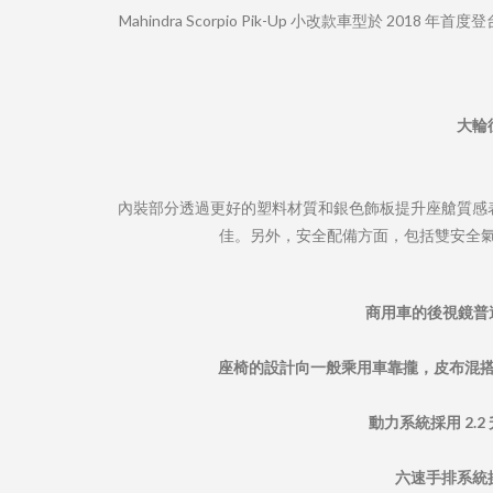
Mahindra Scorpio Pik-Up 小改款車型
大輪
內裝部分透過更好的塑料材質和銀色飾板提升座艙質感
佳。另外，安全配備方面，包括雙安全氣囊
商用車的後視鏡普遍
座椅的設計向一般乘用車靠攏，皮布混
動力系統採用 2.
六速手排系統