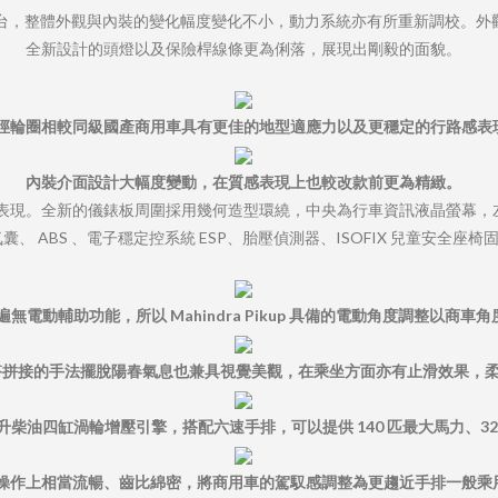
於 2018 年首度登台，整體外觀與內裝的變化幅度變化不小，動力系統亦有所重
全新設計的頭燈以及保險桿線條更為俐落，展現出剛毅的面貌。
徑輪圈相較同級國產商用車具有更佳的地型適應力以及更穩定的行路感表
內裝介面設計大幅度變動，在質感表現上也較改款前更為精緻。
表現。全新的儀錶板周圍採用幾何造型環繞，中央為行車資訊液晶螢幕，
、 ABS 、電子穩定控系統 ESP、胎壓偵測器、ISOFIX 兒童安全
無電動輔助功能，所以 Mahindra Pikup 具備的電動角度調整以商車
搭拼接的手法擺脫陽春氣息也兼具視覺美觀，在乘坐方面亦有止滑效果，
2 升柴油四缸渦輪增壓引擎，搭配六速手排，可以提供 140 匹最大馬力、32
操作上相當流暢、齒比綿密，將商用車的駕馭感調整為更趨近手排一般乘