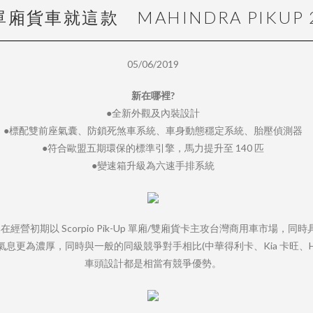
廂貨車就這款 MAHINDRA PIKUP 
05/06/2019
新在哪裡?
●全新外觀及內裝設計
●標配雙前座氣囊、防鎖死煞車系統、車身動態穩定系統、胎壓偵測器
●符合歐盟五期環保的標準引擎，馬力提升至 140 匹
●變速箱升級為六速手排系統
，品牌在經營初期以 Scorpio Pik-Up 單廂/雙廂貨卡主攻台灣商用車市
為濃厚，同時與一般的同級競爭對手相比(中華得利卡、Kia 卡旺、Hyund
車頭設計都是相當有競爭優勢。