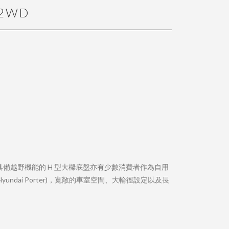
2WD
場，同時具備越野機能的 H 型大樑底盤亦有少數消費者作為自用
ai Porter)，寬敞的車室空間、大輪徑設定以及長