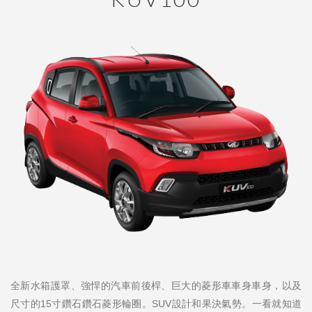
全新水箱護罩、強悍的汽車前後桿、巨大的菱形車車身車身，以及
尺寸的15寸鑽石鑽石菱形輪圈。SUV設計和果決氣勢。一看就知道