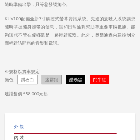
隨時準備出擊，只等您發號施令。
KUV100配備全新7寸觸控式螢幕資訊系統。先進的駕駛人系統讓您
隨時掌握隨身攜帶的信息，讓和日常油耗幫助等重要車輛數據。能
夠讓您不管在偏鄉還是一路輕鬆駕馭。此外，奧爾通過內建控制介
面輕鬆訪問您的音樂和電話。
※規格以實車規定
顏色
鑽石白
迷霧銀
醋勁黑
鬥牛紅
建議售價 558,000元起
外觀
內裝