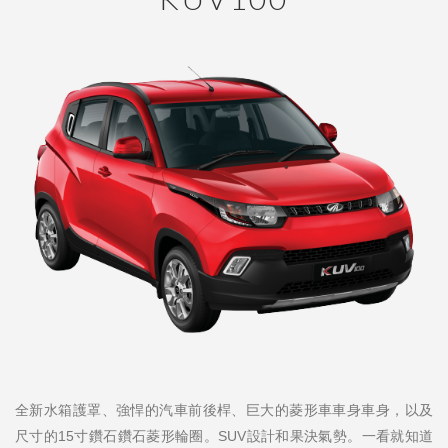
全新水箱護罩、強悍的汽車前後桿、巨大的菱形車車身車身，以及
尺寸的15寸鑽石鑽石菱形輪圈。SUV設計和果決氣勢。一看就知道