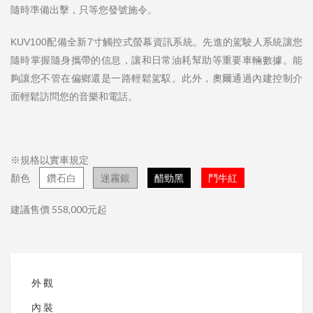
隨時準備出擊，只等您發號施令。
KUV100配備全新7寸觸控式螢幕資訊系統。先進的駕駛人系統讓您
隨時掌握隨身攜帶的信息，讓和日常油耗幫助等重要車輛數據。能
夠讓您不管在偏鄉還是一路輕鬆駕馭。此外，奧爾通過內建控制介
面輕鬆訪問您的音樂和電話。
※規格以實車規定
顏色
鑽石白
迷霧銀
醋勁黑
鬥牛紅
建議售價 558,000元起
外觀
內裝